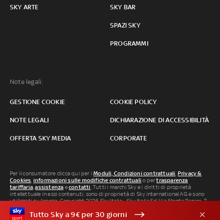
SKY ARTE
SKY BAR
SPAZI SKY
PROGRAMMI
Note legali:
GESTIONE COOKIE
COOKIE POLICY
NOTE LEGALI
DICHIARAZIONE DI ACCESSIBILITÀ
OFFERTA SKY MEDIA
CORPORATE
Per il consumatore clicca qui per i
Moduli, Condizioni contrattuali
,
Privacy &
Cookies
,
informazioni sulle modifiche contrattuali
o per
trasparenza
tariffaria
,
assistenza
e
contatti
. Tutti i marchi Sky e i diritti di proprietà
intellettuale in essi contenuti, sono di proprietà di Sky international AG e sono
utilizzati su licenza. Copyright 2026 Sky Italia - Sky Italia Srl Via Monte Penice, 7 -
20138 Milano P.IVA 04619241005. SkyTG24: ISSN 3035-1537 e SkySport: ISSN
Tutto Sky a 9€ per 30 giorni
3035-1545.
Segnalazione Abusi