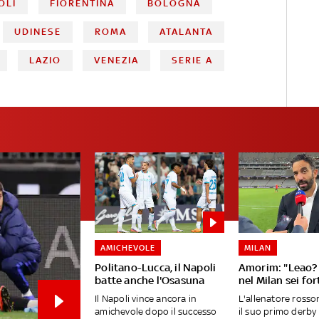
OLI
FIORENTINA
BOLOGNA
UDINESE
ROMA
ATALANTA
LAZIO
VENEZIA
SERIE A
AMICHEVOLE
MILAN
Politano-Lucca, il Napoli
Amorim: "Leao? 
batte anche l'Osasuna
nel Milan sei fo
Il Napoli vince ancora in
L'allenatore ross
amichevole dopo il successo
il suo primo derby