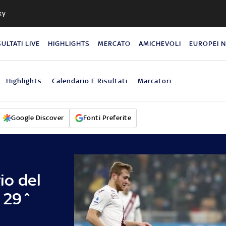
ky
SULTATI LIVE
HIGHLIGHTS
MERCATO
AMICHEVOLI
EUROPEI 
Highlights
Calendario E Risultati
Marcatori
Google Discover
Fonti Preferite
rio del
a 29^