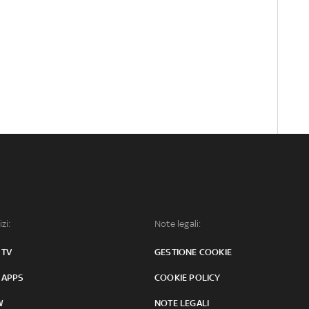
izi:
Note legali:
 TV
GESTIONE COOKIE
 APPS
COOKIE POLICY
W
NOTE LEGALI