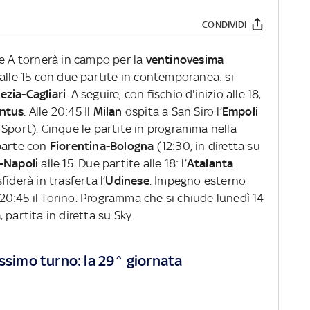
CONDIVIDI
ie A tornerà in campo per la
ventinovesima
 alle 15 con due partite in contemporanea: si
ezia-Cagliari
. A seguire, con fischio d'inizio alle 18,
ntus
. Alle 20:45 Il
Milan
ospita a San Siro l’
Empoli
 Sport). Cinque le partite in programma nella
 parte con
Fiorentina-Bologna
(12:30, in diretta su
-Napoli
alle 15. Due partite alle 18: l’
Atalanta
sfiderà in trasferta l’
Udinese
. Impegno esterno
 20:45 il Torino. Programma che si chiude lunedì 14
a
, partita in diretta su Sky.
ossimo turno: la 29^ giornata