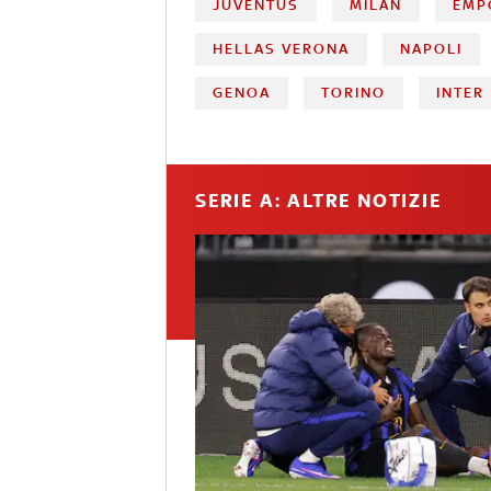
JUVENTUS
MILAN
EMP
HELLAS VERONA
NAPOLI
GENOA
TORINO
INTER
SERIE A: ALTRE NOTIZIE