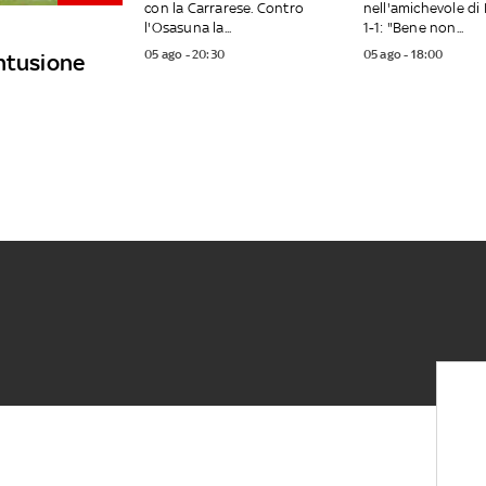
con la Carrarese. Contro
nell'amichevole di 
l'Osasuna la...
1-1: "Bene non...
05 ago - 20:30
05 ago - 18:00
ontusione