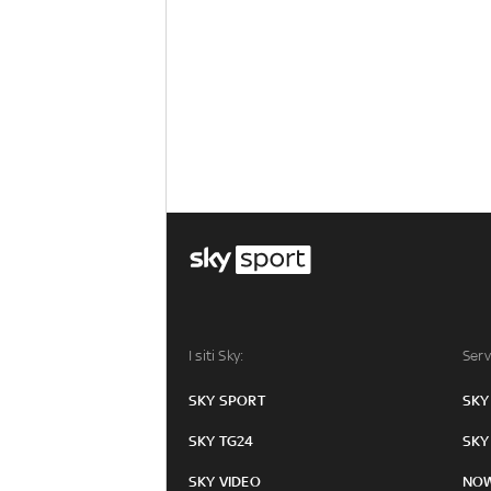
I siti Sky:
Serv
SKY SPORT
SKY
SKY TG24
SKY
SKY VIDEO
NO