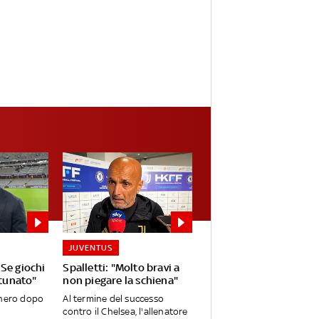
JUVENTUS
Se giochi
Spalletti: "Molto bravi a
rtunato"
non piegare la schiena"
onero dopo
Al termine del successo
contro il Chelsea, l'allenatore