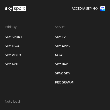
ACCEDI A SKY GO
I siti Sky:
Servizi:
SKY SPORT
SKY TV
SKY TG24
SKY APPS
SKY VIDEO
NOW
SKY ARTE
SKY BAR
SPAZI SKY
PROGRAMMI
Note legali: