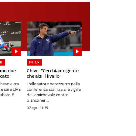
ER
INTER
iamo due
Chivu: "Cerchiamo gente
rcato"
che alzi il livello"
ichevole tra
L'allenatore nerazzurro nella
he sarà LIVE
conferenza stampa alla vigilia
sabato 8
dell'amichevole contro i
bianconeri...
07 ago - 11:35