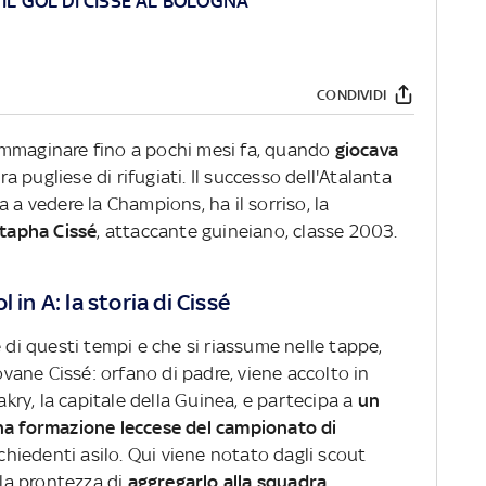
IL GOL DI CISSE AL BOLOGNA
CONDIVIDI
immaginare fino a pochi mesi fa, quando
giocava
a pugliese di rifugiati. Il successo dell'Atalanta
 a vedere la Champions, ha il sorriso, la
tapha Cissé
, attaccante guineiano, classe 2003.
 in A: la storia di Cissé
e di questi tempi e che si riassume nelle tappe,
iovane Cissé: orfano di padre, viene accolto in
nakry, la capitale della Guinea, e partecipa a
un
una formazione leccese del campionato di
hiedenti asilo. Qui viene notato dagli scout
 la prontezza di
aggregarlo alla squadra