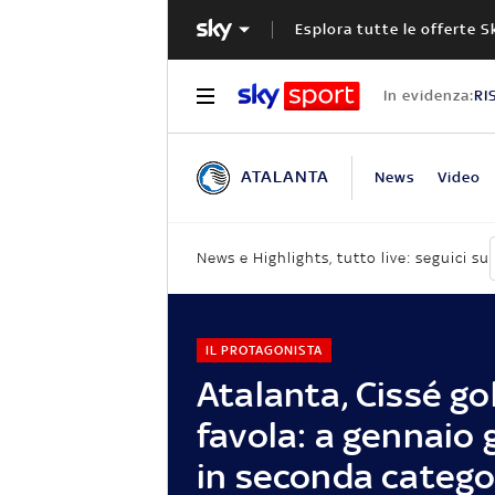
Esplora tutte le offerte S
In evidenza:
RI
ATALANTA
News
Video
News e Highlights, tutto live: seguici su
IL PROTAGONISTA
Atalanta, Cissé go
favola: a gennaio 
in seconda catego