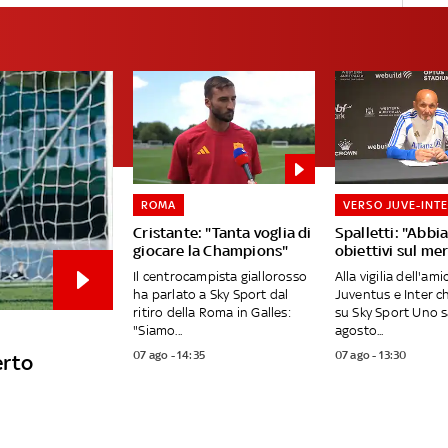
ROMA
VERSO JUVE-INT
Cristante: "Tanta voglia di
Spalletti: "Abb
giocare la Champions"
obiettivi sul me
Il centrocampista giallorosso
Alla vigilia dell'am
ha parlato a Sky Sport dal
Juventus e Inter c
ritiro della Roma in Galles:
su Sky Sport Uno 
"Siamo...
agosto...
07 ago - 14:35
07 ago - 13:30
erto