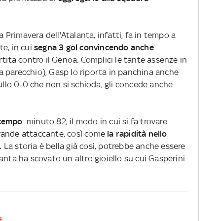
a Primavera dell'Atalanta, infatti, fa in tempo a
e, in cui
segna 3 gol convincendo anche
rtita contro il Genoa. Complici le tante assenze in
 parecchio), Gasp lo riporta in panchina anche
sullo 0-0 che non si schioda, gli concede anche
 tempo
: minuto 82, il modo in cui si fa trovare
 grande attaccante, così come
la rapidità nello
.
La storia è bella già così, potrebbe anche essere
talanta ha scovato un altro gioiello su cui Gasperini
E