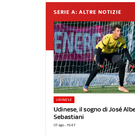
SERIE A: ALTRE NOTIZIE
UDINESE
Udinese, il sogno di José Alb
Sebastiani
07 ago - 15:47