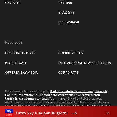
SKY ARTE
SKY BAR
SPAZI SKY
PROGRAMMI
Note legali:
GESTIONE COOKIE
COOKIE POLICY
NOTE LEGALI
DICHIARAZIONE DI ACCESSIBILITÀ
OFFERTA SKY MEDIA
CORPORATE
Per il consumatore clicca qui per i
Moduli, Condizioni contrattuali
,
Privacy &
Cookies
,
informazioni sulle modifiche contrattuali
o per
trasparenza
tariffaria
,
assistenza
e
contatti
. Tutti i marchi Sky e i diritti di proprietà
intellettuale in essi contenuti, sono di proprietà di Sky international AG e sono
utilizzati su licenza. Copyright 2026 Sky Italia - Sky Italia Srl Via Monte Penice, 7 -
20138 Milano P.IVA 04619241005. SkyTG24: ISSN 3035-1537 e SkySport: ISSN
Tutto Sky a 9€ per 30 giorni
3035-1545.
Segnalazione Abusi