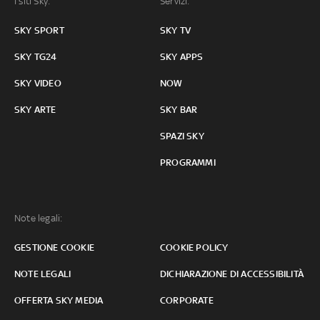
I siti Sky:
Servizi:
SKY SPORT
SKY TV
SKY TG24
SKY APPS
SKY VIDEO
NOW
SKY ARTE
SKY BAR
SPAZI SKY
PROGRAMMI
Note legali:
GESTIONE COOKIE
COOKIE POLICY
NOTE LEGALI
DICHIARAZIONE DI ACCESSIBILITÀ
OFFERTA SKY MEDIA
CORPORATE