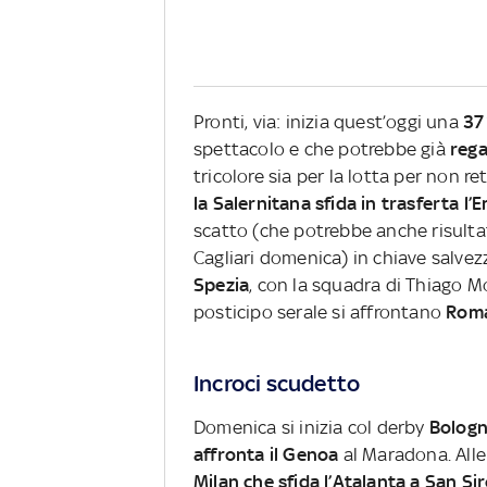
Pronti, via: inizia quest’oggi una
37
spettacolo e che potrebbe già
rega
tricolore sia per la lotta per non re
la Salernitana sfida in trasferta l’
scatto (che potrebbe anche risultate
Cagliari domenica) in chiave salvezz
Spezia
, con la squadra di Thiago 
posticipo serale si affrontano
Roma
Incroci scudetto
Domenica si inizia col derby
Bologn
affronta il Genoa
al Maradona. Alle 
Milan che sfida l’Atalanta a San Si