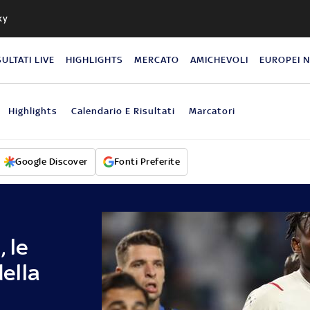
ky
SULTATI LIVE
HIGHLIGHTS
MERCATO
AMICHEVOLI
EUROPEI 
Highlights
Calendario E Risultati
Marcatori
Google Discover
Fonti Preferite
 le
della