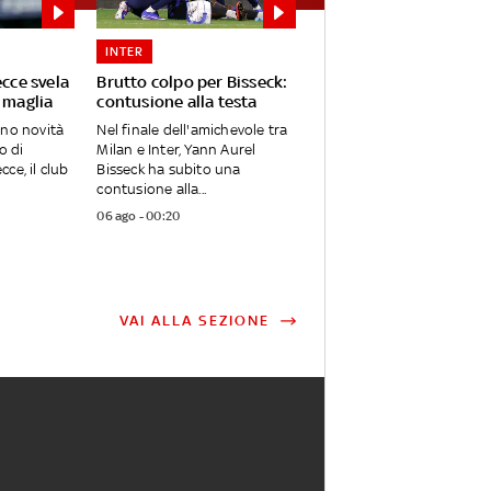
INTER
ecce svela
Brutto colpo per Bisseck:
 maglia
contusione alla testa
ano novità
Nel finale dell'amichevole tra
o di
Milan e Inter, Yann Aurel
ce, il club
Bisseck ha subito una
contusione alla...
06 ago - 00:20
VAI ALLA SEZIONE