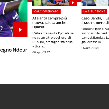
CALCIOMERCATO
LA SITUAZIONE
Atalanta sempre più
Caso Banda, il L
nuova: saluta anche
il suo numero di
Djimsiti
Sebbene non ci si
L'Atalanta saluta Djimsiti, se
sul possibile rientr
ne va un altro degli eroi di
Lameck Banda a Lec
Dublino, protagonista della
giallorosso lo...
vittoria...
06 ago - 18:28
a segno Ndour
06 ago - 21:27