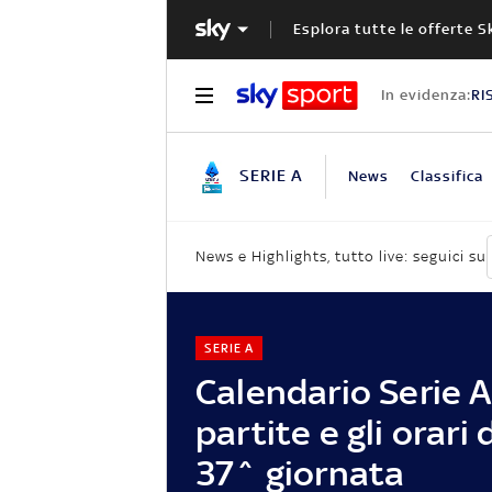
Esplora tutte le offerte S
In evidenza:
RI
SERIE A
News
Classifica
News e Highlights, tutto live: seguici su
SERIE A
Calendario Serie A,
partite e gli orari 
37^ giornata