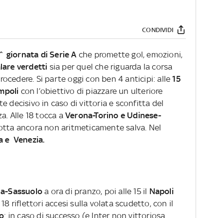
CONDIVIDI
^ giornata di Serie A
che promette gol, emozioni,
lare verdetti
sia per quel che riguarda la corsa
trocedere. Si parte oggi con ben 4 anticipi: alle
15
Empoli
con l’obiettivo di piazzare un ulteriore
 decisivo in caso di vittoria e sconfitta del
a. Alle 18 tocca a
Verona-Torino e Udinese-
Motta ancora non aritmeticamente salva. Nel
 e Venezia.
a-Sassuolo
a ora di pranzo, poi alle 15 il
Napoli
18 riflettori accesi sulla volata scudetto, con il
ro
: in caso di successo (e Inter non vittoriosa