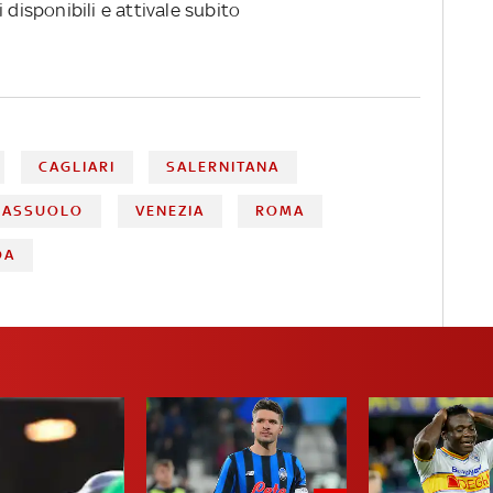
 disponibili e attivale subito
CAGLIARI
SALERNITANA
SASSUOLO
VENEZIA
ROMA
OA