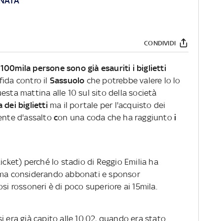
RNATA
CONDIVIDI
00mila persone sono già esauriti i biglietti
sfida contro il
Sassuolo
che potrebbe valere lo lo
esta mattina alle 10 sul sito della società
 dei biglietti
ma il portale per l'acquisto dei
mente d'assalto
c
on una coda che ha raggiunto
i
icket) perché lo stadio di Reggio Emilia ha
 ma considerando abbonati e sponsor
ifosi rossoneri è di poco superiore ai 15mila.
i era già capito alle 10.02, quando era stato