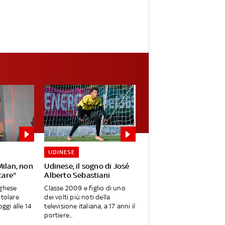
UDINESE
Milan, non
Udinese, il sogno di José
care"
Alberto Sebastiani
oghese
Classe 2009 e figlio di uno
itolare
dei volti più noti della
oggi alle 14
televisione italiana, a 17 anni il
portiere...