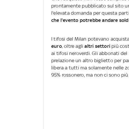
prontamente pubblicato sul sito un
l'elevata domanda per questa partit
che l'evento potrebbe andare sol
I tifosi del Milan potevano acquistar
euro
, oltre agli
altri settori
più cos
ai tifosi neroverdi. Gli abbonati d
prelazione un altro biglietto per pa
libera a tutti ma solamente nelle z
95% rossonero, ma non ci sono più b