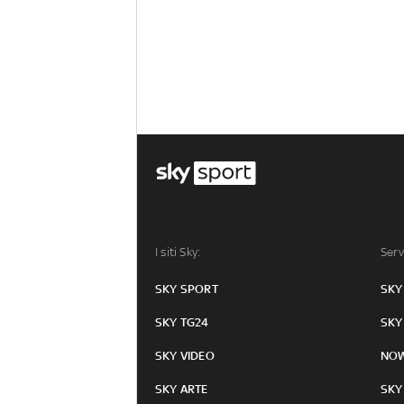
I siti Sky:
Serv
SKY SPORT
SKY
SKY TG24
SKY
SKY VIDEO
NO
SKY ARTE
SKY