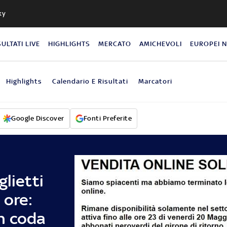
ky
SULTATI LIVE
HIGHLIGHTS
MERCATO
AMICHEVOLI
EUROPEI 
Highlights
Calendario E Risultati
Marcatori
Google Discover
Fonti Preferite
glietti
 ore:
n coda