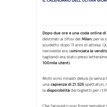
IL CALENDARIO DELL'ULTIMA GIO
Dopo due ore e una coda online di 1
destinati ai tifosi del
Milan
, per la 
scudetto dopo 11 anni di attesa. Qu
neroverde era c
ominciata la vendita
tagliandi era stato preso letteral
100mila utenti.
Molti sono rimasti delusi (e senza t
una
capienza di 21.525
spettatori,
la
disponibilità
dei biglietti per i t
Che l'acquisto non fosse semplice s