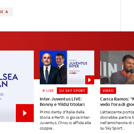
IE A
LIVE
SU SKY SPORT
VIDEO
Inter-Juventus LIVE:
Carica Ramos: "
Bonny e Yildiz titolari
vedo l'ora di gio
Primo derby d'Italia della
L’attaccante port
storia a Perth: si gioca Inter-
dovrebbe partire t
Juventus. Chivu si affida alla
nell’amichevole di 
coppia...
su Sky Sport...