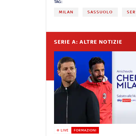
TAG:
MILAN
SASSUOLO
SER
SERIE A: ALTRE NOTIZIE
LIVE
FORMAZIONI