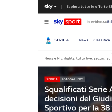
Esplora tutte le offerte S
In evidenza:
RI
SERIE A
News
Classifica
News e Highlights, tutto live: seguici su
SERIE A
FOTOGALLERY
Squalificati Serie A
decisioni del Giud
Sportivo per la 38