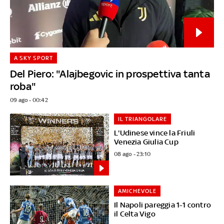
A SKY SPORT
Del Piero: "Alajbegovic in prospettiva tanta
roba"
09 ago - 00:42
IL TRIANGOLARE
L'Udinese vince la Friuli
Venezia Giulia Cup
08 ago - 23:10
AMICHEVOLE
Il Napoli pareggia 1-1 contro
il Celta Vigo