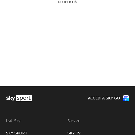
PUBBLICITÀ
ACCEDI A SKY GO
I siti Sky:
Servizi:
SKY SPORT
SKY TV