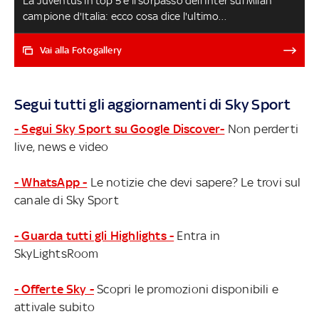
La Juventus in top 5 e il sorpasso dell'Inter sul Milan
campione d'Italia: ecco cosa dice l'ultimo
aggiornamento del ranking decennale della Uefa,
ritoccato al termine delle coppe europee nella stagione
Vai alla Fotogallery
2021/22. Si tengono in considerazione i risultati recenti e
storici dei club, parametro fondamentale per la
distribuzione dei premi Uefa. Scopriamo come funziona,
Segui tutti gli aggiornamenti di Sky Sport
le posizioni delle italiane e la classifica
- Segui Sky Sport su Google Discover-
Non perderti
live, news e video
- WhatsApp -
Le notizie che devi sapere? Le trovi sul
canale di Sky Sport
- Guarda tutti gli Highlights -
Entra in
SkyLightsRoom
- Offerte Sky -
Scopri le promozioni disponibili e
attivale subito