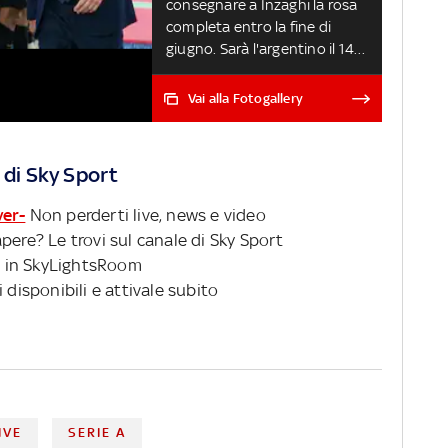
consegnare a Inzaghi la rosa
completa entro la fine di
giugno. Sarà l'argentino il 14°
giocatore a passare
direttamente dalla Juve ai
Vai alla Fotogallery
nerazzurri? Ecco chi ha fatto
lo stesso tragitto fin qui (e
quelli che hanno fatto quello
 di Sky Sport
opposto) CALCIOMERCATO,
NEWS E TRATTATIVE IN
ver-
Non perderti live, news e video
TEMPO REALE
pere? Le trovi sul canale di Sky Sport
 in SkyLightsRoom
 disponibili e attivale subito
IVE
SERIE A