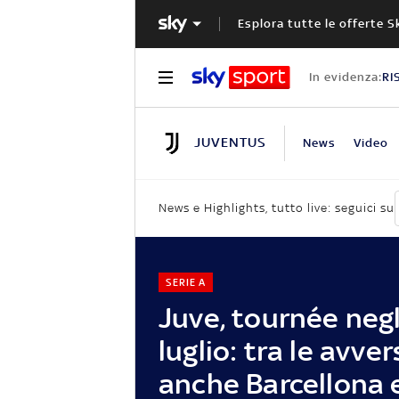
Esplora tutte le offerte S
In evidenza:
RI
JUVENTUS
News
Video
News e Highlights, tutto live: seguici su
SERIE A
Juve, tournée negl
luglio: tra le avver
anche Barcellona 