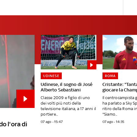
UDINESE
ROMA
Udinese, il sogno di José
Cristante: "Tanta
Alberto Sebastiani
giocare la Cham
Classe 2009 e figlio di uno
Il centrocampista 
dei volti più noti della
ha parlato a Sky S
televisione italiana, a 17 anni il
ritiro della Roma in
portiere...
"Siamo...
07 ago - 15:47
07 ago - 14:35
o l'ora di