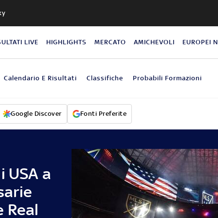
ky
SULTATI LIVE
HIGHLIGHTS
MERCATO
AMICHEVOLI
EUROPEI 
Calendario E Risultati
Classifiche
Probabili Formazioni
Google Discover
Fonti Preferite
i USA a
sarie
e Real