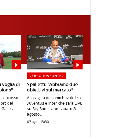
VERSO JUVE-INTER
 voglia di
Spalletti: "Abbiamo due
pions"
obiettivi sul mercato"
giallorosso
Alla vigilia dell'amichevole tra
port dal
Juventus e Inter che sarà LIVE
 Galles:
su Sky Sport Uno sabato 8
agosto...
07 ago - 13:30