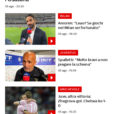
05 ago - 20:30
MILAN
Amorim: "Leao? Se giochi
nel Milan sei fortunato"
05 ago - 18:00
JUVENTUS
Spalletti: "Molto bravi a non
piegare la schiena"
05 ago - 15:59
AMICHEVOLE
Juve, altra vittoria:
Zhegrova-gol. Chelsea ko 1-
0
05 ago - 15:25