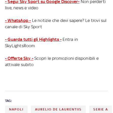
prezzi SERIE A, IL COMMENTO AL CALENDARIO LIVE
- Segui Sky Sport su Google Discover-
Non perderti
QUANTO COSTANO GLI ABBONAMENTI IN PREMIER
live, news e video
- WhatsApp -
Le notizie che devi sapere? Le trovi sul
canale di Sky Sport
- Guarda tutti gli Highlights -
Entra in
SkyLightsRoom
- Offerte Sky -
Scopri le promozioni disponibili e
attivale subito
TAG:
NAPOLI
AURELIO DE LAURENTIIS
SERIE A