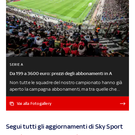
SERIE A
Da 199 a 3600 euro: prezzi degli abbonamenti in A
Non tutte le squadre del nostro campionato hanno già
aperto la campagna abbonamenti, ma tra quelle che
l’hanno fatto ci sono big come Juve, Inter, Milan e Roma
e due delle tre neopromosse. Per rossoneri si parte da
Vai alla Fotogallery
199 euro ma si può arrivare a 3.200. Meno ampie le
forbici di Inter (325/2.500) e Juventus (650/2.700).
Abbiamo considerato solo le tariffe standard senza
Segui tutti gli aggiornamenti di Sky Sport
contare quelle per 'under', 'over' o i rinnovi. Ecco tutti i