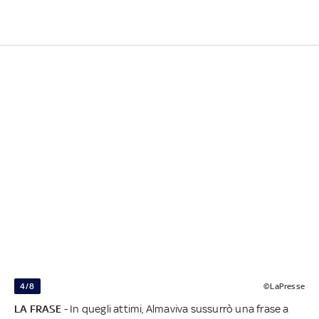
4/8
©LaPresse
LA FRASE
- In quegli attimi, Almaviva sussurrò una frase a