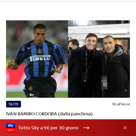
16/19
©LaPresse
IVAN RAMIRO CORDOBA (dalla panchina)
Dal 2000 fino a fine carriera in nerazzurro, oltre
Tutto Sky a 9€ per 30 giorni
dieci anni da leader della difesa. All'Inter ha