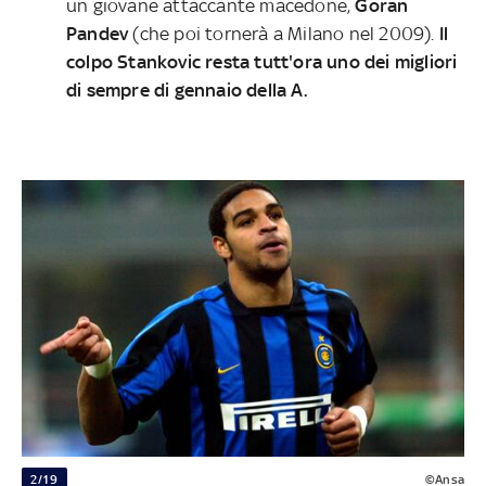
un giovane attaccante macedone,
Goran
Pandev
(che poi tornerà a Milano nel 2009).
Il
colpo
Stankovic resta tutt'ora uno dei migliori
di sempre di gennaio della A.
2/19
©Ansa