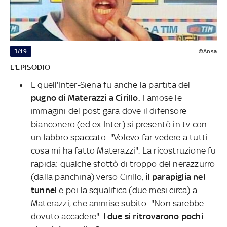
3/19
©Ansa
L'EPISODIO
E quell'Inter-Siena fu anche la partita del
pugno di Materazzi a Cirillo.
Famose le
immagini del post gara dove il difensore
bianconero (ed ex Inter) si presentò in tv con
un labbro spaccato: "Volevo far vedere a tutti
cosa mi ha fatto Materazzi". La ricostruzione fu
rapida: qualche sfottò di troppo del nerazzurro
(dalla panchina) verso Cirillo,
il
parapiglia nel
tunnel
e poi la squalifica (due mesi circa) a
Materazzi, che ammise subito: "Non sarebbe
dovuto accadere".
I due si ritrovarono pochi