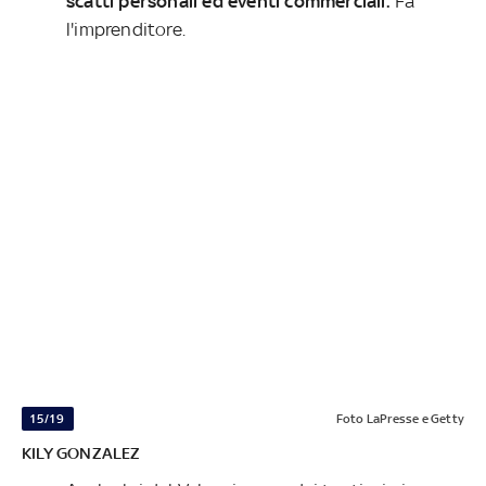
scatti personali ed eventi commerciali.
Fa
l'imprenditore.
15/19
Foto LaPresse e Getty
KILY GONZALEZ