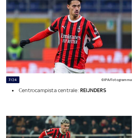
7/24
©IPA/Fotogramma
Centrocampista centrale:
REIJNDERS