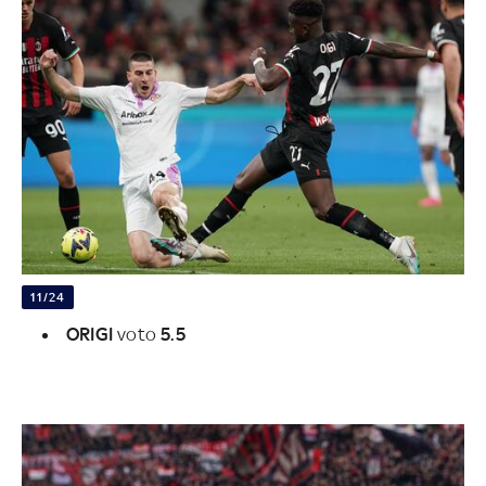
11/24
ORIGI
voto
5.5