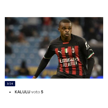
3/24
KALULU
voto
5