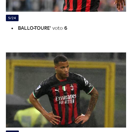
5/24
BALLO-TOURE'
voto
6