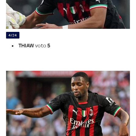
4/24
THIAW
voto
5