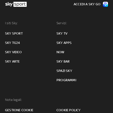
ACCEDI A SKY GO
I siti Sky:
Servizi:
SKY SPORT
SKY TV
SKY TG24
SKY APPS
SKY VIDEO
NOW
SKY ARTE
SKY BAR
SPAZI SKY
PROGRAMMI
Note legali:
GESTIONE COOKIE
COOKIE POLICY