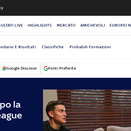
ky
SULTATI LIVE
HIGHLIGHTS
MERCATO
AMICHEVOLI
EUROPEI 
endario E Risultati
Classifiche
Probabili Formazioni
Google Discover
Fonti Preferite
po la
League