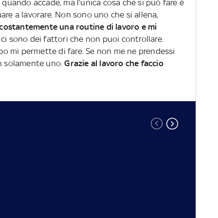
i
quando accade, ma l’unica cosa che si può fare è
are a lavorare. Non sono uno che si allena,
costantemente una routine di lavoro e mi
e ci sono dei fattori che non puoi controllare.
orpo mi permette di fare. Se non me ne prendessi
on solamente uno.
Grazie al lavoro che faccio