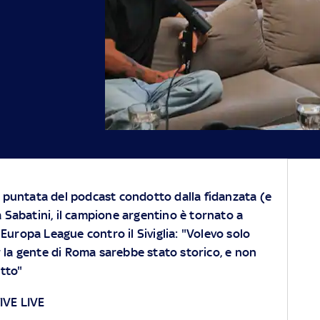
 puntata del podcast condotto dalla fidanzata (e
 Sabatini, il campione argentino è tornato a
i Europa League contro il Siviglia: "Volevo solo
r la gente di Roma sarebbe stato storico, e non
tto"
VE LIVE