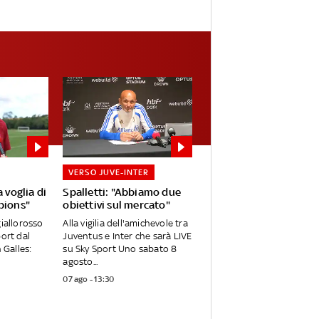
VERSO JUVE-INTER
 voglia di
Spalletti: "Abbiamo due
pions"
obiettivi sul mercato"
giallorosso
Alla vigilia dell'amichevole tra
port dal
Juventus e Inter che sarà LIVE
 Galles:
su Sky Sport Uno sabato 8
agosto...
07 ago - 13:30