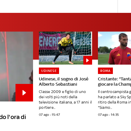
UDINESE
ROMA
Udinese, il sogno di José
Cristante: "Tanta
Alberto Sebastiani
giocare la Cham
Classe 2009 e figlio di uno
Il centrocampista 
dei volti più noti della
ha parlato a Sky S
televisione italiana, a 17 anni il
ritiro della Roma in
portiere...
"Siamo...
07 ago - 15:47
07 ago - 14:35
o l'ora di