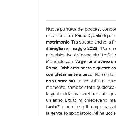
Nuova puntata del podcast condot
occasione per
Paulo Dybala
di pote
matrimonio
. Tra queste anche la fi
il
Siviglia
nel
maggio 2023
: "Per un
mio obiettivo è vincere altri trofei,
Mondiale con l’
Argentina
,
avevo un
Roma
.
L’abbiamo persa e questa c
completamente a pezzi
. Non ce la 
non uscire più
. La sconfitta mi ha 
momento, sarebbe stato qualcosa
la gente di Roma sarebbe stato qual
un anno
. E tutti mi chiedevano:
ma 
tanto?
Io non lo so. Il tempo passat
la gente, lo spogliatoio.
Mi ha uccis