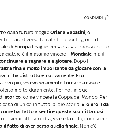
CONDIVIDI
to dalla futura moglie
Oriana Sabatini
, e
r trattare diverse tematiche a pochi giorni dal
nale di
Europa League
persa dai giallorossi contro
 calciatore è il massimo vincere il
Mondiale
, ma il
continuare a segnare e a giocare
. Dopo il
’altra finale molto importante da giocare con la
osa mi ha distrutto emotivamente
.
Ero
facevo più,
volevo solamente tornare a casa e
colpito molto duramente. Per noi, in quel
 di
storico
, come vincere la Coppa del Mondo. Per
cosa di unico in tutta la loro storia.
E io ero lì da
come hai fatto a sentire questa sconfitta così
o insieme alla squadra, vivere la città, conoscere
o il fatto di aver perso quella finale
. Non c’è