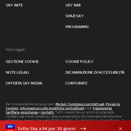
SKY ARTE
SKY BAR
SPAZI SKY
PROGRAMMI
Note legali:
GESTIONE COOKIE
COOKIE POLICY
NOTE LEGALI
DICHIARAZIONE DI ACCESSIBILITÀ
OFFERTA SKY MEDIA
CORPORATE
Per il consumatore clicca qui per i
Moduli, Condizioni contrattuali
,
Privacy &
Cookies
,
informazioni sulle modifiche contrattuali
o per
trasparenza
tariffaria
,
assistenza
e
contatti
. Tutti i marchi Sky e i diritti di proprietà
intellettuale in essi contenuti, sono di proprietà di Sky international AG e sono
utilizzati su licenza. Copyright 2026 Sky Italia - Sky Italia Srl Via Monte Penice, 7 -
20138 Milano P.IVA 04619241005. SkyTG24: ISSN 3035-1537 e SkySport: ISSN
Tutto Sky a 9€ per 30 giorni
3035-1545.
Segnalazione Abusi