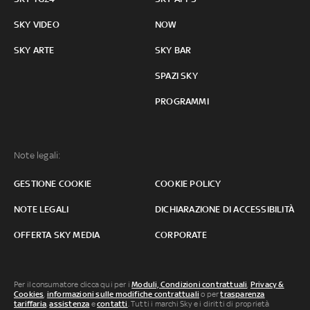
SKY VIDEO
NOW
SKY ARTE
SKY BAR
SPAZI SKY
PROGRAMMI
Note legali:
GESTIONE COOKIE
COOKIE POLICY
NOTE LEGALI
DICHIARAZIONE DI ACCESSIBILITÀ
OFFERTA SKY MEDIA
CORPORATE
Per il consumatore clicca qui per i
Moduli, Condizioni contrattuali
,
Privacy &
Cookies
,
informazioni sulle modifiche contrattuali
o per
trasparenza
tariffaria
,
assistenza
e
contatti
. Tutti i marchi Sky e i diritti di proprietà