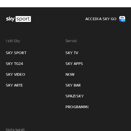
ACCEDI A SKY GO
I siti Sky:
Servizi:
SKY SPORT
SKY TV
SKY TG24
SKY APPS
SKY VIDEO
NOW
SKY ARTE
SKY BAR
SPAZI SKY
PROGRAMMI
Note legali: