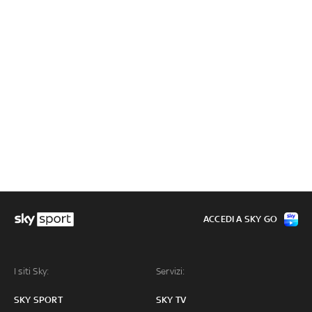
ACCEDI A SKY GO
I siti Sky:
Servizi:
SKY SPORT
SKY TV