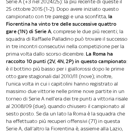
Serie A (+3 nel 2024/25): la più recente di queste il
25 ottobre 2015 (1-2). Dopo avere iniziato questo
campionato con tre pareggi e una sconfitta,
la
Fiorentina ha vinto tre delle successive quattro
gare (1N) di Serie A
, comprese le due più recenti; la
squadra di Raffaele Palladino può trovare il successo
in tre incontri consecutivi nella competizione per la
prima volta dallo scorso dicembre.
La Roma ha
raccolto 10 punti (2V, 4N, 2P) in questo campionato
:
è il bottino più basso per i giallorossi dopo le prime
otto gare stagionali dal 2010/11 (nove); inoltre,
l’unica volta in cui i capitolini hanno registrato al
massimo due vittorie nelle prime nove partite in un
torneo di Serie A nell’era dei tre punti a vittoria risale
al 2008/09 (due), quando chiusero il campionato al
sesto posto. Se da un lato la Roma è la squadra che
ha effettuato più recuperi offensivi (71) in questa
Serie A, dall’altro la Fiorentina è, assieme alla Lazio,