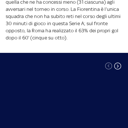
quella che ne ha concessi meno (31 ciascuna) agli
avversari nel torneo in corso. La Fiorentina è l’unica
squadra che non ha subito reti nel corso degli ultimi
30 minuti di gioco in questa Serie A; sul fronte
opposto, la Roma ha realizzato il 63% dei propri gol
dopo il 60’ (cinque su otto).