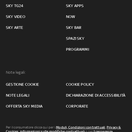
SKY TG24
SKY APPS
SKY VIDEO
NOW
SKY ARTE
SKY BAR
SPAZI SKY
PROGRAMMI
Note legali:
GESTIONE COOKIE
COOKIE POLICY
NOTE LEGALI
DICHIARAZIONE DI ACCESSIBILITÀ
OFFERTA SKY MEDIA
CORPORATE
Per il consumatore clicca qui per i
Moduli, Condizioni contrattuali
,
Privacy &
Cookies
,
informazioni sulle modifiche contrattuali
o per
trasparenza