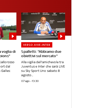
VERSO JUVE-INTER
 voglia di
Spalletti: "Abbiamo due
pions"
obiettivi sul mercato"
giallorosso
Alla vigilia dell'amichevole tra
port dal
Juventus e Inter che sarà LIVE
 Galles:
su Sky Sport Uno sabato 8
agosto...
07 ago - 13:30