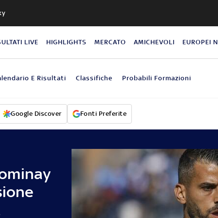
ky
SULTATI LIVE
HIGHLIGHTS
MERCATO
AMICHEVOLI
EUROPEI 
lendario E Risultati
Classifiche
Probabili Formazioni
Google Discover
Fonti Preferite
Tominay
sione
a