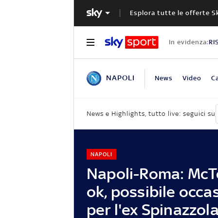
Esplora tutte le offerte S
In evidenza:
RI
NAPOLI
News
Video
Ca
News e Highlights, tutto live: seguici su
NAPOLI
Napoli-Roma: Mc
ok, possibile occa
per l'ex Spinazzol