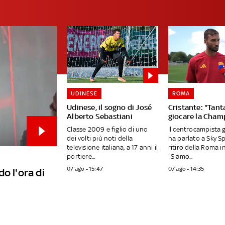
UDINESE
ROMA
Udinese, il sogno di José
Cristante: "Tanta
Alberto Sebastiani
giocare la Cham
Classe 2009 e figlio di uno
Il centrocampista 
dei volti più noti della
ha parlato a Sky S
televisione italiana, a 17 anni il
ritiro della Roma in
portiere...
"Siamo...
07 ago - 15:47
07 ago - 14:35
o l'ora di