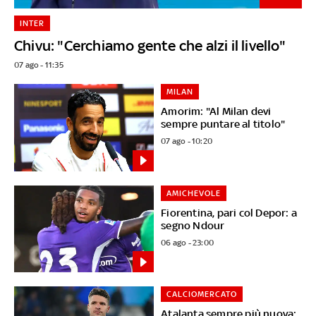
INTER
Chivu: "Cerchiamo gente che alzi il livello"
07 ago - 11:35
MILAN
Amorim: "Al Milan devi
sempre puntare al titolo"
07 ago - 10:20
AMICHEVOLE
Fiorentina, pari col Depor: a
segno Ndour
06 ago - 23:00
CALCIOMERCATO
Atalanta sempre più nuova: