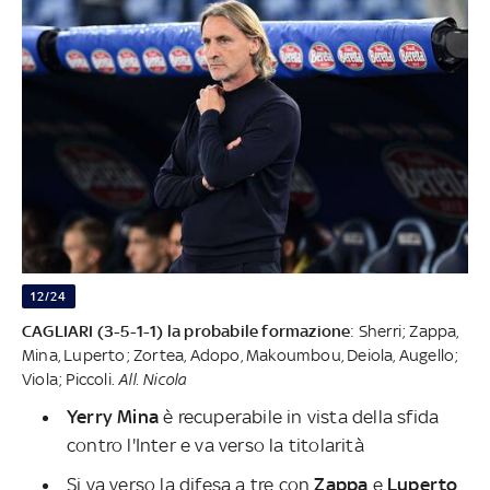
12/24
CAGLIARI (3-5-1-1) la probabile formazione
: Sherri; Zappa,
Mina, Luperto; Zortea, Adopo, Makoumbou, Deiola, Augello;
Viola; Piccoli.
All. Nicola
Yerry Mina
è recuperabile in vista della sfida
contro l'Inter e va verso la titolarità
Si va verso la difesa a tre con
Zappa
e
Luperto