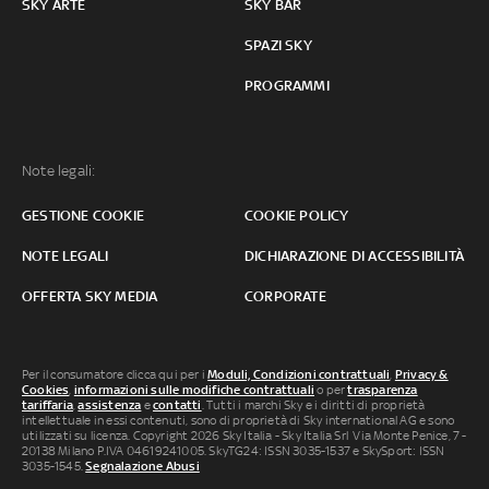
SKY ARTE
SKY BAR
SPAZI SKY
PROGRAMMI
Note legali:
GESTIONE COOKIE
COOKIE POLICY
NOTE LEGALI
DICHIARAZIONE DI ACCESSIBILITÀ
OFFERTA SKY MEDIA
CORPORATE
Per il consumatore clicca qui per i
Moduli, Condizioni contrattuali
,
Privacy &
Cookies
,
informazioni sulle modifiche contrattuali
o per
trasparenza
tariffaria
,
assistenza
e
contatti
. Tutti i marchi Sky e i diritti di proprietà
intellettuale in essi contenuti, sono di proprietà di Sky international AG e sono
utilizzati su licenza. Copyright 2026 Sky Italia - Sky Italia Srl Via Monte Penice, 7 -
20138 Milano P.IVA 04619241005. SkyTG24: ISSN 3035-1537 e SkySport: ISSN
3035-1545.
Segnalazione Abusi