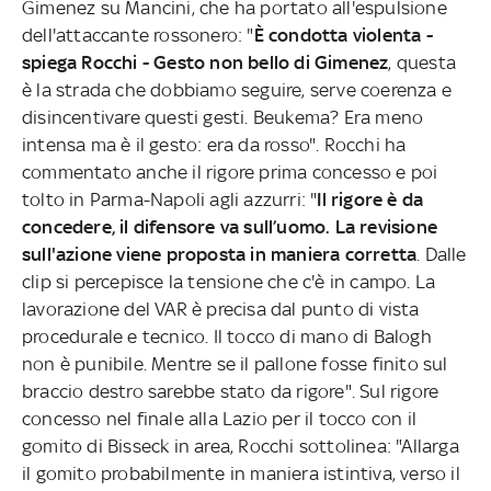
Gimenez su Mancini, che ha portato all'espulsione
dell'attaccante rossonero: "
È condotta violenta -
spiega Rocchi - Gesto non bello di Gimenez
, questa
è la strada che dobbiamo seguire, serve coerenza e
disincentivare questi gesti. Beukema? Era meno
intensa ma è il gesto: era da rosso". Rocchi ha
commentato anche il rigore prima concesso e poi
tolto in Parma-Napoli agli azzurri: "
Il rigore è da
concedere, il difensore va sull’uomo. La revisione
sull'azione viene proposta in maniera corretta
. Dalle
clip si percepisce la tensione che c'è in campo. La
lavorazione del VAR è precisa dal punto di vista
procedurale e tecnico. Il tocco di mano di Balogh
non è punibile. Mentre se il pallone fosse finito sul
braccio destro sarebbe stato da rigore". Sul rigore
concesso nel finale alla Lazio per il tocco con il
gomito di Bisseck in area, Rocchi sottolinea: "Allarga
il gomito probabilmente in maniera istintiva, verso il