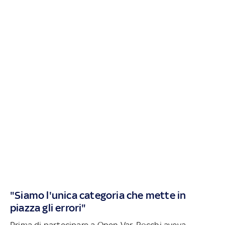
"S
iamo l'unica categoria che mette in
piazza gli errori"
Prima di partecipare a Open Var, Rocchi aveva