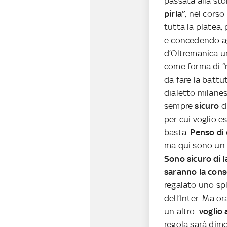
passata alla sto
pirla”
, nel cors
tutta la platea,
e concedendo agl
d’Oltremanica un
come forma di “
da fare la battu
dialetto milanese
sempre
sicuro
d
per cui voglio 
basta.
Penso di 
ma qui sono un 
Sono sicuro di l
saranno la cons
regalato uno spl
dell’Inter. Ma o
un altro:
voglio 
regola sarà dime