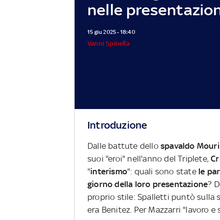
nelle presentazion
15 giu 2025 - 18:40
Vanni Spinella
Introduzione
Dalle battute dello
spavaldo Mour
suoi "eroi" nell'anno del Triplete,
Cr
"
interismo
": quali sono state
le par
giorno della loro presentazione
? D
proprio stile: Spalletti puntò sulla 
era Benitez. Per Mazzarri "lavoro e s