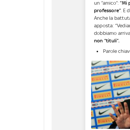
un “amico”:
“Mi 
professore”
. E 
Anche la battut
apposta: “Vediam
dobbiamo arrivar
non “tituli”.
Parole chiav