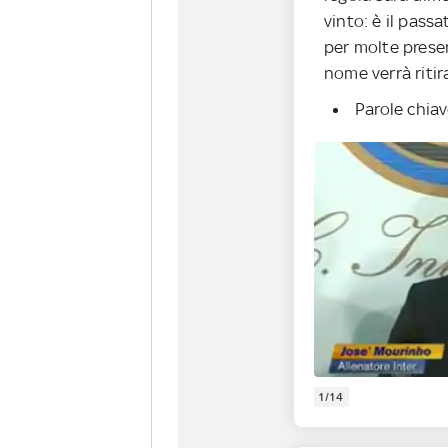
vinto: è il pass
per molte presen
nome verrà ritir
Parole chia
1/14