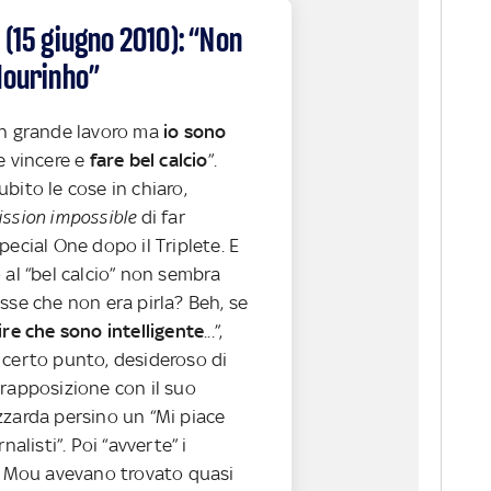
 (15 giugno 2010): “Non
Mourinho”
un grande lavoro ma
io sono
ce vincere e
fare bel calcio
”.
bito le cose in chiaro,
ssion impossible
di far
pecial One dopo il Triplete. E
 al “bel calcio” non sembra
sse che non era pirla? Beh, se
ire che sono intelligente
...”,
 certo punto, desideroso di
trapposizione con il suo
zzarda persino un “Mi piace
nalisti”. Poi “avverte” i
in Mou avevano trovato quasi