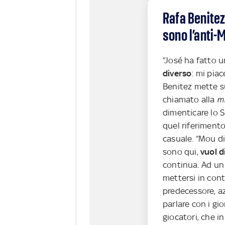
Rafa Benitez
sono l’anti-
“José ha fatto 
diverso
: mi pia
Benitez mette su
chiamato alla
mi
dimenticare lo S
quel riferimento
casuale. “Mou di
sono qui,
vuol d
continua. Ad un
mettersi in con
predecessore, a
parlare con i gior
giocatori, che 