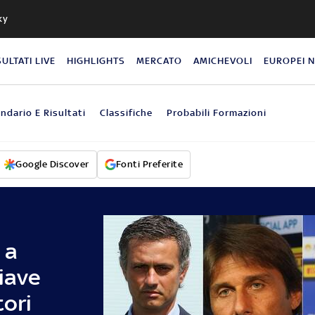
ky
SULTATI LIVE
HIGHLIGHTS
MERCATO
AMICHEVOLI
EUROPEI 
ndario E Risultati
Classifiche
Probabili Formazioni
Google Discover
Fonti Preferite
 a
hiave
tori