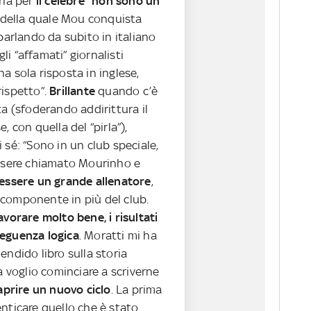
ria per
il celebre “non sono un
o della quale Mou conquista
 parlando da subito in italiano
i “affamati” giornalisti
a sola risposta in inglese,
rispetto”.
Brillante
quando c’è
ta (sfoderando addirittura il
, con quella del “pirla”),
i sé: “Sono in un club speciale,
essere chiamato Mourinho e
essere un grande allenatore
,
componente in più del club.
avorare molto bene, i risultati
eguenza logica
. Moratti mi ha
endido libro sulla storia
ra voglio cominciare a scriverne
aprire un nuovo ciclo
. La prima
nticare quello che è stato