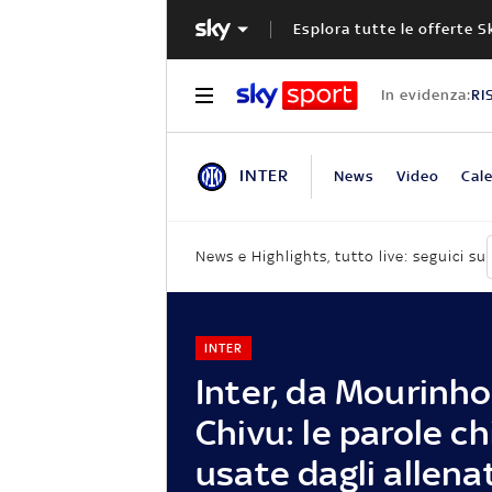
Esplora tutte le offerte S
In evidenza:
RI
INTER
News
Video
Cale
News e Highlights, tutto live: seguici su
INTER
Inter, da Mourinho
Chivu: le parole c
usate dagli allena