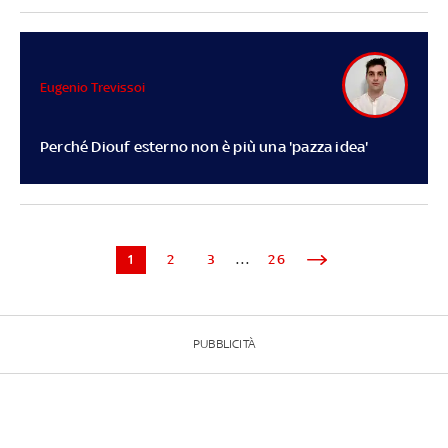
Eugenio Trevissoi
Perché Diouf esterno non è più una 'pazza idea'
1
2
3
...
26
PUBBLICITÀ