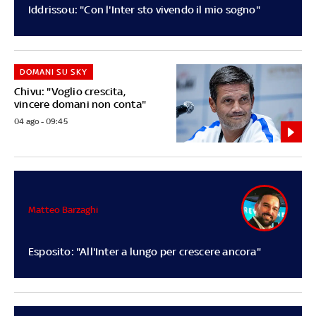
Iddrissou: "Con l'Inter sto vivendo il mio sogno"
DOMANI SU SKY
Chivu: "Voglio crescita,
vincere domani non conta"
04 ago - 09:45
Matteo Barzaghi
Esposito: "All'Inter a lungo per crescere ancora"