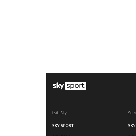
I siti Sky:
Serv
SKY SPORT
SKY