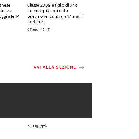
oghese
Classe 2009 e figlio di uno
itolare
dei volti più noti della
oggi alle 14
televisione italiana, a 17 anni il
portiere...
07 ago - 15:47
VAI ALLA SEZIONE
PUBBLICITÀ