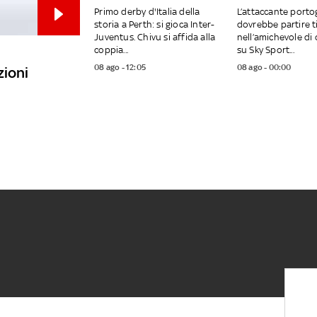
Primo derby d'Italia della
L’attaccante port
storia a Perth: si gioca Inter-
dovrebbe partire t
Juventus. Chivu si affida alla
nell’amichevole di 
coppia...
su Sky Sport...
08 ago - 12:05
08 ago - 00:00
zioni