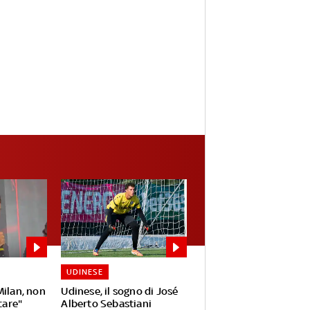
UDINESE
Milan, non
Udinese, il sogno di José
care"
Alberto Sebastiani