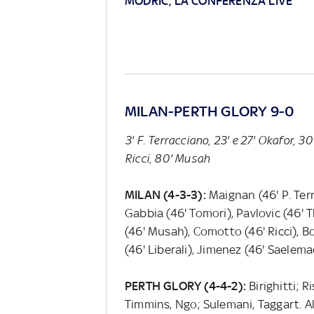
MODRIC, LA CONFERENZA LIVE
MILAN-PERTH GLORY 9-0
3' F. Terracciano, 23' e 27' Okafor, 3
Ricci, 80' Musah
MILAN (4-3-3):
Maignan (46' P. Terr
Gabbia (46' Tomori), Pavlovic (46' 
(46' Musah), Comotto (46' Ricci), 
(46' Liberali), Jimenez (46' Saelemaek
PERTH GLORY (4-4-2):
Birighitti; 
Timmins, Ngo; Sulemani, Taggart. All.