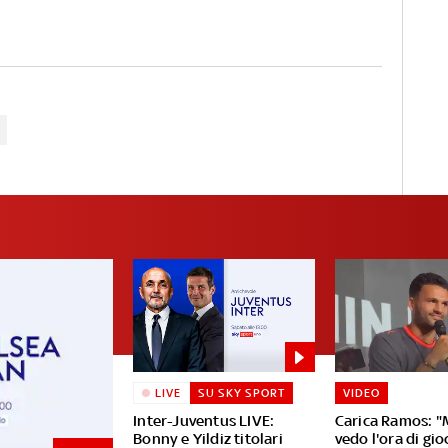
LIVE
SU SKY SPORT
VIDEO
Inter-Juventus LIVE:
Carica Ramos: "
Bonny e Yildiz titolari
vedo l'ora di gio