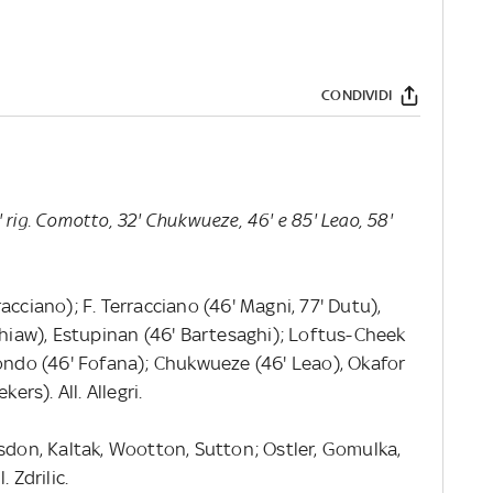
CONDIVIDI
0' rig. Comotto, 32' Chukwueze, 46' e 85' Leao, 58'
acciano); F. Terracciano (46' Magni, 77' Dutu),
Thiaw), Estupinan (46' Bartesaghi); Loftus-Cheek
Bondo (46' Fofana); Chukwueze (46' Leao), Okafor
ers). All. Allegri.
Risdon, Kaltak, Wootton, Sutton; Ostler, Gomulka,
 Zdrilic.