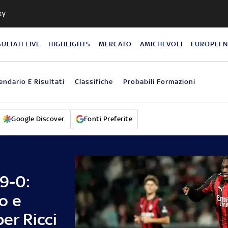
ky
SULTATI LIVE
HIGHLIGHTS
MERCATO
AMICHEVOLI
EUROPEI 
endario E Risultati
Classifiche
Probabili Formazioni
Google Discover
Fonti Preferite
9-0:
o e
er Ricci