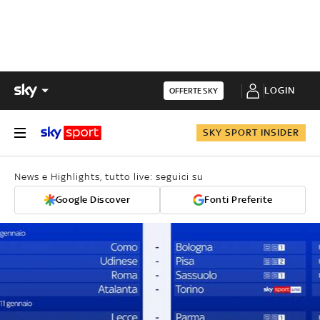
LOGIN
OFFERTE SKY
SKY SPORT INSIDER
News e Highlights, tutto live: seguici su
Google Discover
Fonti Preferite