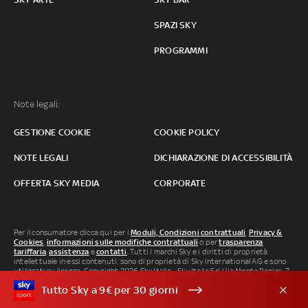
SPAZI SKY
PROGRAMMI
Note legali:
GESTIONE COOKIE
COOKIE POLICY
NOTE LEGALI
DICHIARAZIONE DI ACCESSIBILITÀ
OFFERTA SKY MEDIA
CORPORATE
Per il consumatore clicca qui per i
Moduli, Condizioni contrattuali
,
Privacy &
Cookies
,
informazioni sulle modifiche contrattuali
o per
trasparenza
tariffaria
,
assistenza
e
contatti
. Tutti i marchi Sky e i diritti di proprietà
intellettuale in essi contenuti, sono di proprietà di Sky international AG e sono
utilizzati su licenza. Copyright 2026 Sky Italia - Sky Italia Srl Via Monte Penice, 7 -
20138 Milano P.IVA 04619241005. SkyTG24: ISSN 3035-1537 e SkySport: ISSN
Tutto Sky a 9€ per 30 giorni
3035-1545.
Segnalazione Abusi