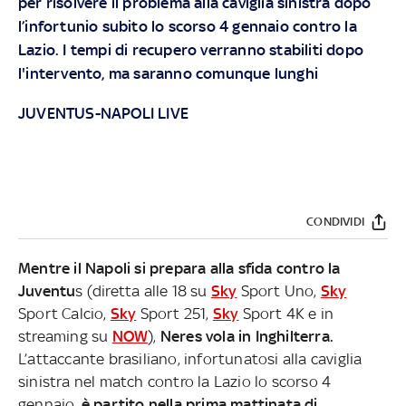
per risolvere il problema alla caviglia sinistra dopo
l’infortunio subito lo scorso 4 gennaio contro la
Lazio. I tempi di recupero verranno stabiliti dopo
l'intervento, ma saranno comunque lunghi
JUVENTUS-NAPOLI LIVE
CONDIVIDI
Mentre il Napoli si prepara alla sfida contro la
Juventu
s (diretta alle 18 su
Sky
Sport Uno,
Sky
Sport Calcio,
Sky
Sport 251,
Sky
Sport 4K e in
streaming su
NOW
),
Neres vola in Inghilterra.
L’attaccante brasiliano, infortunatosi alla caviglia
sinistra nel match contro la Lazio lo scorso 4
gennaio,
è partito nella prima mattinata di