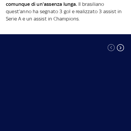
comunque di un'assenza lunga
.
Il brasiliano
quest’anno ha segnato 3 gol e realizzato 3 assist in
Serie A e un assist in Champions.