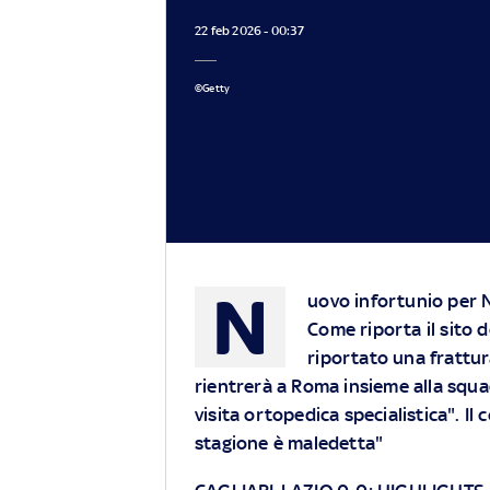
22 feb 2026 - 00:37
©Getty
N
uovo infortunio per Ni
Come riporta il sito 
riportato una frattur
rientrerà a Roma insieme alla squa
visita ortopedica specialistica". I
stagione è maledetta"