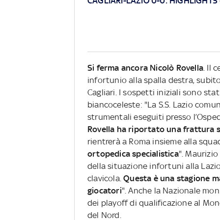
CAGLIARI-LAZIO 0-0: HIGHLIGHTS
Si ferma ancora Nicolò Rovella
. Il
infortunio alla spalla destra, subi
Cagliari. I sospetti iniziali sono s
biancoceleste: "La S.S. Lazio comuni
strumentali eseguiti presso l’Ospeda
Rovella ha riportato una frattura 
rientrerà a Roma insieme alla squad
ortopedica specialistica
". Maurizio
della situazione infortuni alla Lazi
clavicola.
Questa è una stagione mal
giocatori
".
Anche
la Nazionale moni
dei playoff di qualificazione al Mo
del Nord.