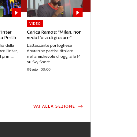
VIDEO
'Inter
Carica Ramos: "Milan, non
 a Perth
vedo l'ora di giocare"
lia della
L’attaccante portoghese
ce l'Inter,
dovrebbe partire titolare
 primi...
nell’amichevole di oggi alle 14
su Sky Sport...
08 ago - 00:00
VAI ALLA SEZIONE