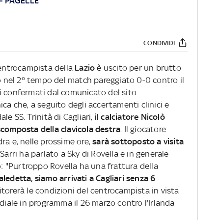
-
PAGELLE
CONDIVIDI
 centrocampista della
Lazio
è uscito per un brutto
to nel 2° tempo del match pareggiato 0-0 contro il
tati confermati dal comunicato del sito
ca che, a seguito degli accertamenti clinici e
le SS. Trinità di Cagliari,
il calciatore Nicolò
scomposta della clavicola destra
. Il giocatore
ra e, nelle prossime ore,
sarà sottoposto a visita
 Sarri ha parlato a Sky di Rovella e in generale
o: "Purtroppo Rovella ha una frattura della
edetta, siamo arrivati a Cagliari senza 6
torerà le condizioni del centrocampista
in vista
ndiale in programma il 26 marzo contro l'Irlanda