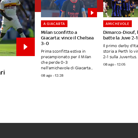
A GIACARTA
AMICHEVOLE
Milan sconfitto a
Dimarco-Diouf, l
Giacarta: vince il Chelsea
batte la Juve 2-1
3-0
Il primo derby d'Ita
Prima sconfitta estiva in
storia a Perth lo vin
precampionato per il Milan
2-1 sulla Juventus. I
che perde 0-3
08 ago - 12:05
nell'amichevole di Giacarta...
ri
08 ago - 12:28