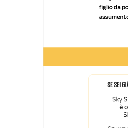
figlio da p
assumento t
SE SEI G
Sky S
è 
S
Cosa comp