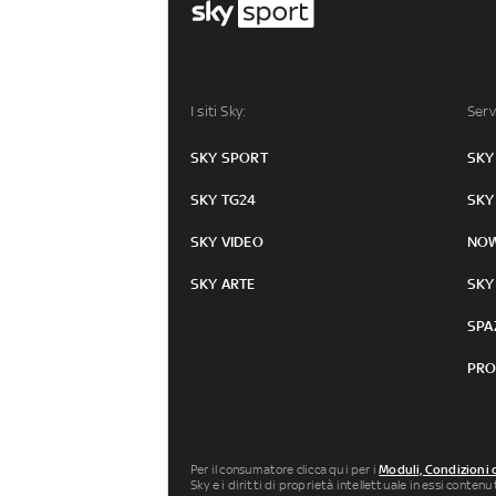
I siti Sky:
Serv
SKY SPORT
SKY
SKY TG24
SKY
SKY VIDEO
NO
SKY ARTE
SKY
SPA
PRO
Per il consumatore clicca qui per i
Moduli, Condizioni 
Sky e i diritti di proprietà intellettuale in essi conten