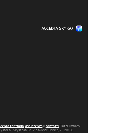
ACCEDI A SKY GO
renza tariffaria
,
assistenza
e
contatti
. Tutti i marchi
 Italia - Sky Italia Srl Via Monte Penice, 7 - 20138