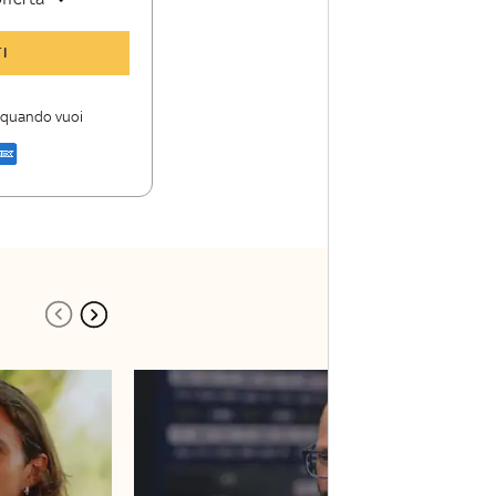
y Sport Insider
I
 storie
i firme di Sky
i quando vuoi
a di Sky Sport