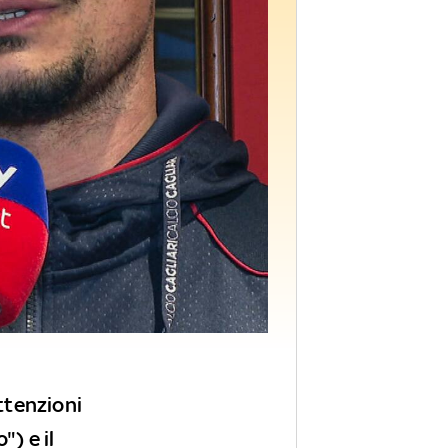
attenzioni
") e il