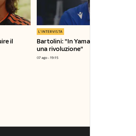
L'INTERVISTA
ire il
Bartolini: "In Yamaha è in corso
una rivoluzione"
07 ago - 19:15