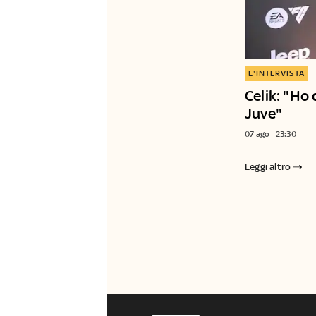
L'INTERVISTA
Celik: "Ho 
Juve"
07 ago - 23:30
Leggi altro