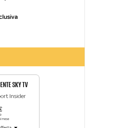
clusiva
IENTE SKY TV
ort Insider
e
al mese
fferta