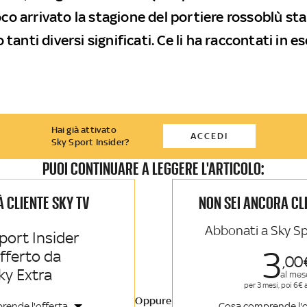
oco arrivato la stagione del portiere rossoblù sta
anti diversi significati. Ce li ha raccontati in es
Hai già attivato
ACCEDI
Sky Sport Insider?
PUOI CONTINUARE A LEGGERE L'ARTICOLO:
IÀ CLIENTE SKY TV
NON SEI ANCORA CL
Abbonati a Sky Sp
port Insider
3
offerto da
00
ky Extra
al mes
per 3 mesi, poi 6€ 
Oppure
rende l'offerta
Cosa comprende l'o