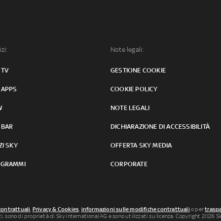
izi:
Note legali:
 TV
GESTIONE COOKIE
 APPS
COOKIE POLICY
W
NOTE LEGALI
 BAR
DICHIARAZIONE DI ACCESSIBILITÀ
ZI SKY
OFFERTA SKY MEDIA
GRAMMI
CORPORATE
contrattuali
,
Privacy & Cookies
,
informazioni sulle modifiche contrattuali
o per
traspa
uti, sono di proprietà di Sky international AG e sono utilizzati su licenza. Copyright 2026 Sky