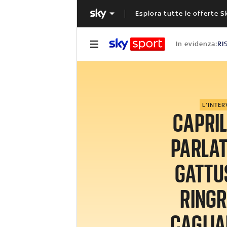
Esplora tutte le offerte S
In evidenza:
RI
L'INTER
CAPRIL
PARLA
GATTU
RINGR
CAGLIAR