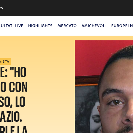
ky
SULTATI LIVE
HIGHLIGHTS
MERCATO
AMICHEVOLI
EUROPEI 
VISTA
E: "HO
TO CON
SO, LO
AZIO.
I E LA