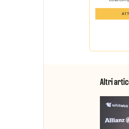
Tutti gli art
AT
Sky TG24 In
Opinioni, r
raccontate 
Sport e Sky
La newslett
Insider e S
Altri artic