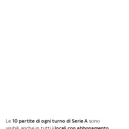
Le
10 partite di ogni turno di Serie A
sono
visibili anche in tutti
i locali con abbonamento