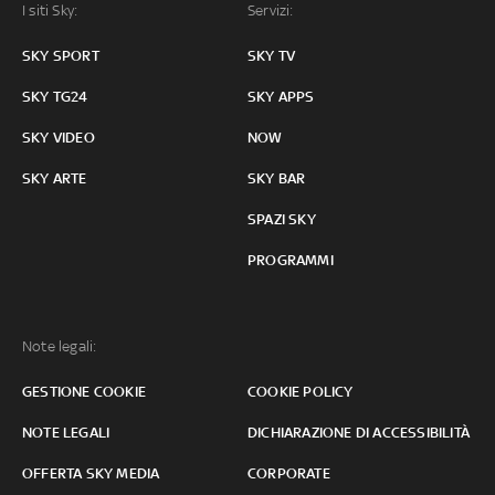
I siti Sky:
Servizi:
SKY SPORT
SKY TV
SKY TG24
SKY APPS
SKY VIDEO
NOW
SKY ARTE
SKY BAR
SPAZI SKY
PROGRAMMI
Note legali:
GESTIONE COOKIE
COOKIE POLICY
NOTE LEGALI
DICHIARAZIONE DI ACCESSIBILITÀ
OFFERTA SKY MEDIA
CORPORATE