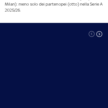
Milan): meno solo dei partenopei (otto) nella Serie A
2025/26.