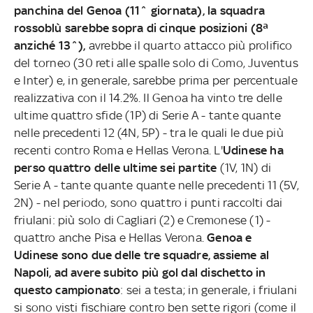
panchina del Genoa (11^ giornata), la squadra
rossoblù sarebbe sopra di cinque posizioni (8ª
anziché 13^),
avrebbe il quarto attacco più prolifico
del torneo (30 reti alle spalle solo di Como, Juventus
e Inter) e, in generale, sarebbe prima per percentuale
realizzativa con il 14.2%. Il Genoa ha vinto tre delle
ultime quattro sfide (1P) di Serie A - tante quante
nelle precedenti 12 (4N, 5P) - tra le quali le due più
recenti contro Roma e Hellas Verona. L'
Udinese ha
perso quattro delle ultime sei partite
(1V, 1N) di
Serie A - tante quante quante nelle precedenti 11 (5V,
2N) - nel periodo, sono quattro i punti raccolti dai
friulani: più solo di Cagliari (2) e Cremonese (1) -
quattro anche Pisa e Hellas Verona.
Genoa e
Udinese sono due delle tre squadre, assieme al
Napoli, ad avere subito più gol dal dischetto in
questo campionato
: sei a testa; in generale, i friulani
si sono visti fischiare contro ben sette rigori (come il