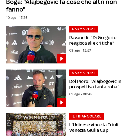
Boga: "Alajbegovic fa cose che altri non
fanno"
10 ago - 17:25
A SKY SPORT
Ravanelli: "Di Gregorio
reagisca alle critiche"
09 ago - 13:57
A SKY SPORT
Del Piero: "Alajbegovic in
prospettiva tanta roba"
09 ago - 00:42
IL TRIANGOLARE
L'Udinese vince la Friuli
Venezia Giulia Cup