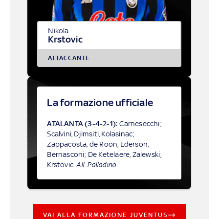
Nikola
Krstovic
ATTACCANTE
La formazione ufficiale
ATALANTA (3-4-2-1):
Carnesecchi;
Scalvini, Djimsiti, Kolasinac;
Zappacosta, de Roon, Ederson,
Bernasconi; De Ketelaere, Zalewski;
Krstovic.
All. Palladino
VAI ALLA FORMAZIONE JUVENTUS