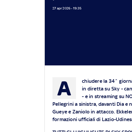
27 apr 2026 - 19:35
A
chiudere la 34^ giorna
in diretta su
Sky
- can
- e in streaming su
N
Pellegrini a sinistra, davanti Dia e
Gueye e Zaniolo in attacco. Ekkele
formazioni ufficiali di Lazio-Udine