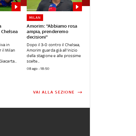
MILAN
a
Amorim: "Abbiamo rosa
l Chelsea
ampia, prenderemo
decisioni"
iva in
Dopo il 3-0 contro il Chelsea,
il Milan
Amorim guarda già all'inizio
della stagione e alle prossime
iacarta...
scelte...
08 ago - 18:50
VAI ALLA SEZIONE