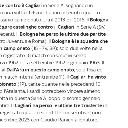
e contro il Cagliari
in Serie A, segnando in
o una volta i felsinei hanno ottenuto quattro
assimo campionato: tra il 2013 e il 2016. Il
Bologna
 gare casalinghe contro il Cagliari
in Serie A (9V,
ecenti. Il
Bologna ha perso le ultime due partite
tro Juventus e Roma). Il
Bologna è la squadra che
 in campionato
(15 - 7V, 8P); solo due volte nella
nno registrato 16 match consecutivi senza
rzo 1962 e tra settembre 1962 e gennaio 1963. Il
 al Dall'Ara in questo campionato
, solo Pisa ed
 match interni (entrambe 11). Il
Cagliari ha vinto
mpionato
(1P), tante quante nelle precedenti 10
o l'Atalanta, i sardi potrebbero vincere almeno
volta in questa Serie A, dopo lo scorso gennaio
mbre. Il
Cagliari ha perso le ultime tre trasferte
in
registrato quattro sconfitte consecutive fuori
dicembre 2023 con Claudio Ranieri allenatore.