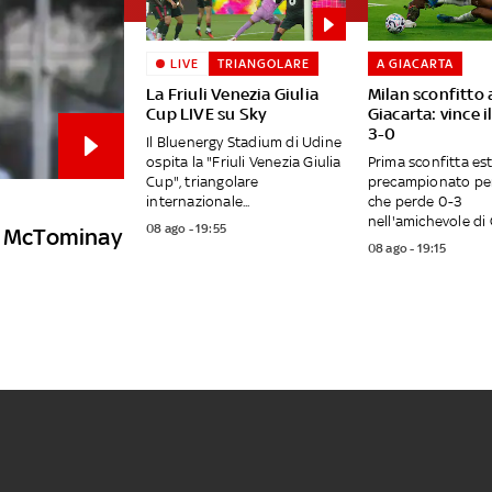
LIVE
TRIANGOLARE
A GIACARTA
La Friuli Venezia Giulia
Milan sconfitto 
Cup LIVE su Sky
Giacarta: vince i
3-0
Il Bluenergy Stadium di Udine
ospita la "Friuli Venezia Giulia
Prima sconfitta est
Cup", triangolare
precampionato per 
internazionale...
che perde 0-3
nell'amichevole di G
08 ago - 19:55
ca McTominay
08 ago - 19:15