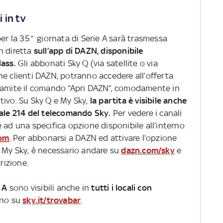
 in tv
per la 35^ giornata di Serie A sarà trasmessa
n diretta
sull’app di DAZN, disponibile
lass.
Gli abbonati Sky Q (via satellite o via
he clienti DAZN, potranno accedere all’offerta
tramite il comando “Apri DAZN”, comodamente in
ivo. Su Sky Q e My Sky,
la partita è visibile anche
nale 214 del telecomando Sky.
Per vedere i canali
 ad una specifica opzione disponibile all’interno
om
. Per abbonarsi a DAZN ed attivare l’opzione
o My Sky, è necessario andare su
dazn.com/sky
e
rizione.
 A
sono visibili anche in
tutti i locali con
cino su
sky.it/trovabar
.