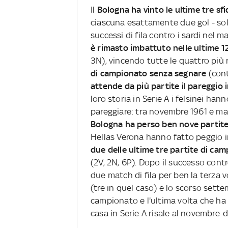
Il
Bologna ha vinto le ultime tre sfid
ciascuna esattamente due gol - sol
successi di fila contro i sardi nel m
è rimasto imbattuto nelle ultime 12
3N), vincendo tutte le quattro più r
di campionato senza segnare
(con
attende da più partite il pareggio
loro storia in Serie A i felsinei ha
pareggiare: tra novembre 1961 e ma
Bologna ha perso ben nove partite
Hellas Verona hanno fatto peggio in
due delle ultime tre partite di ca
(2V, 2N, 6P). Dopo il successo contr
due match di fila per ben la terza 
(tre in quel caso) e lo scorso sette
campionato e l'ultima volta che ha 
casa in Serie A risale al novembre-