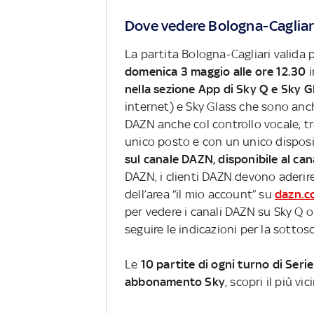
Dove vedere Bologna-Cagliari
La partita Bologna-Cagliari valida 
domenica 3 maggio alle ore 12.30
i
nella sezione App di Sky Q e Sky G
internet) e Sky Glass che sono anc
DAZN anche col controllo vocale, 
unico posto e con un unico disposit
sul canale DAZN, disponibile al ca
DAZN, i clienti DAZN devono aderire
dell’area “il mio account” su
dazn.c
per vedere i canali DAZN su Sky Q 
seguire le indicazioni per la sottosc
Le
10 partite di ogni turno di Serie
abbonamento Sky
, scopri il più vi