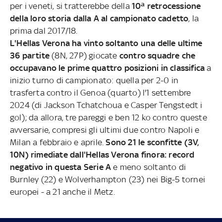
per i veneti, si tratterebbe della
10ª retrocessione
della loro storia dalla A al campionato cadetto
, la
prima dal 2017/18.
L'Hellas Verona ha vinto soltanto una delle ultime
36 partite
(8N, 27P) giocate
contro squadre che
occupavano le prime quattro posizioni in classifica
a
inizio turno di campionato: quella per 2-0 in
trasferta contro il Genoa (quarto) l'1 settembre
2024 (di Jackson Tchatchoua e Casper Tengstedt i
gol); da allora, tre pareggi e ben 12 ko contro queste
avversarie, compresi gli ultimi due contro Napoli e
Milan a febbraio e aprile.
Sono 21 le sconfitte (3V,
10N) rimediate dall'Hellas Verona finora: record
negativo in questa Serie A
e meno soltanto di
Burnley (22) e Wolverhampton (23) nei Big-5 tornei
europei - a 21 anche il Metz.