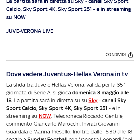
La partita sarà in diretta su
Sky
- canali Sky Sport
Calcio, Sky Sport 4K, Sky Sport 251 - e in streaming
su
NOW
JUVE-VERONA LIVE
CONDIVIDI
Dove vedere Juventus-Hellas Verona in tv
La sfida tra Juve e Hellas Verona, valida per la 35^
giornata di Serie A, si gioca
domenica 3 maggio alle
18
. La partita sarà in diretta su su
Sky
-
canali Sky
Sport Calcio, Sky Sport 4K, Sky Sport 251
- e in
streaming su
NOW
. Telecronaca Riccardo Gentile,
commento Giancarlo Marocchi. Inviati Giovanni
Guardalà e Marina Presello. Inoltre, dalle 15.30 alle 18
spazio a
Sunday Football
con Vanessa Leonardi (poi