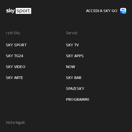
ACCEDI A SKY GO
I siti Sky:
Servizi:
SKY SPORT
SKY TV
SKY TG24
SKY APPS
SKY VIDEO
NOW
SKY ARTE
SKY BAR
SPAZI SKY
PROGRAMMI
Note legali: