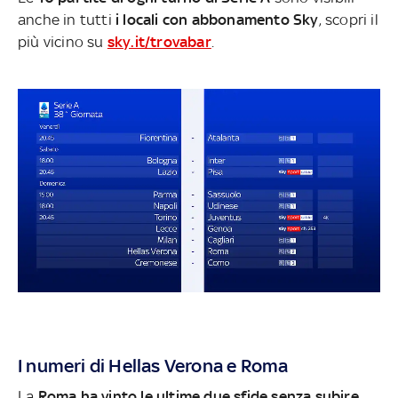
anche in
tutti
i locali con abbonamento Sky
, scopri il
più vicino su
sky.it/trovabar
.
I numeri di Hellas Verona e Roma
La
Roma ha vinto le ultime due sfide senza subire