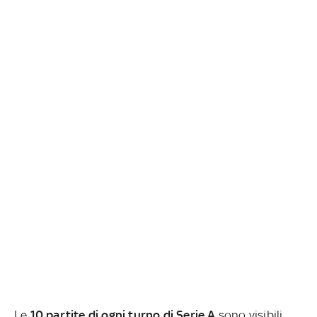
Le
10 partite di ogni turno di Serie A
sono visibili