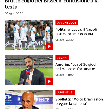
Brutto colpo per Bisseck: contusione alla
testa
06 ago - 00:20
AMICHEVOLE
Politano-Lucca, il Napoli
batte anche l'Osasuna
05 ago - 20:30
MILAN
Amorim: "Leao? Se giochi
nel Milan sei fortunato"
05 ago - 18:00
JUVENTUS
Spalletti: "Molto bravi a non
piegare la schiena"