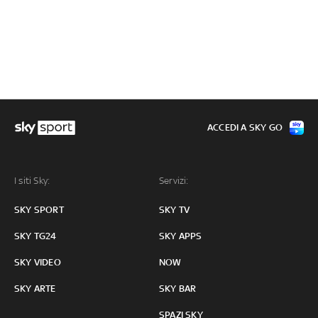
ACCEDI A SKY GO
I siti Sky:
Servizi:
SKY SPORT
SKY TV
SKY TG24
SKY APPS
SKY VIDEO
NOW
SKY ARTE
SKY BAR
SPAZI SKY