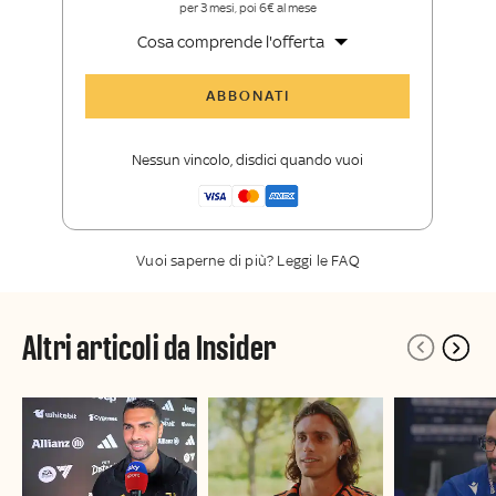
per 3 mesi, poi 6€ al mese
Cosa comprende l'offerta
Tutti gli articoli di Sky Sport Insider
ABBONATI
Opinioni, retroscena e storie
raccontate dalle grandi firme di Sky
Nessun vincolo, disdici quando vuoi
Sport
La newsletter esclusiva di Sky Sport
Insider
Vuoi saperne di più? Leggi le FAQ
Altri articoli da Insider