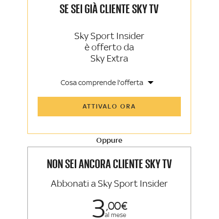
SE SEI GIÀ CLIENTE SKY TV
Sky Sport Insider
è offerto da
Sky Extra
Cosa comprende l'offerta
Tutti gli articoli di Sky Sport Insider e
ATTIVALO ORA
Sky TG24 Insider
Opinioni, retroscena e storie
raccontate dalle grandi firme di Sky
Sport e Sky TG24
Oppure
La newsletter esclusiva di Sky Sport
Insider e Sky TG24 Insider
NON SEI ANCORA CLIENTE SKY TV
Abbonati a Sky Sport Insider
3
00
al mese