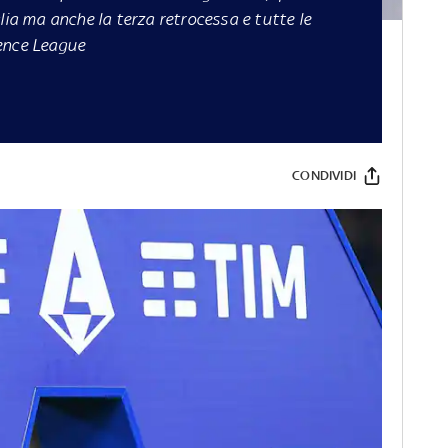
lia ma anche la terza retrocessa e tutte le
rence League
CONDIVIDI