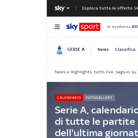
Esplora tutte le offerte S
In evidenza:
RI
SERIE A
News
Classifica
News e Highlights, tutto live: seguici su
CALENDARIO
FOTOGALLERY
Serie A, calendario
di tutte le partite
dell'ultima giorna