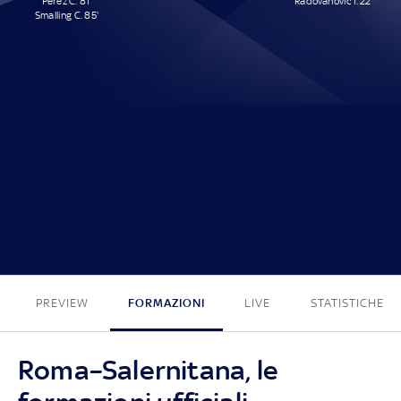
Pérez C. 81'
Radovanovic I. 22'
Smalling C. 85'
2 - 1
PREVIEW
FORMAZIONI
LIVE
STATISTICHE
Roma–Salernitana, le