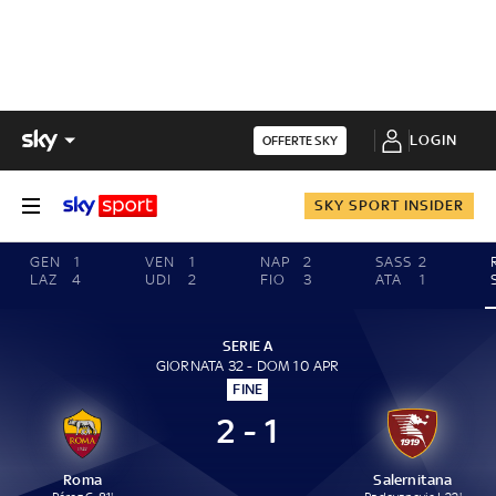
LOGIN
OFFERTE SKY
SKY SPORT INSIDER
GEN
1
VEN
1
NAP
2
SASS
2
LAZ
4
UDI
2
FIO
3
ATA
1
SERIE A
GIORNATA 32 - DOM 10 APR
FINE
2 - 1
Roma
Salernitana