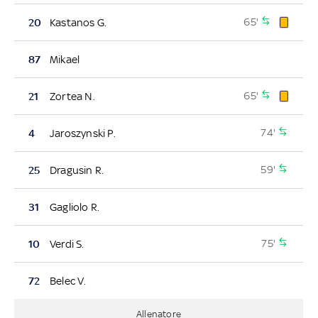
65'
20
Kastanos G.
87
Mikael
65'
21
Zortea N.
74'
4
Jaroszynski P.
59'
25
Dragusin R.
31
Gagliolo R.
75'
10
Verdi S.
72
Belec V.
Allenatore