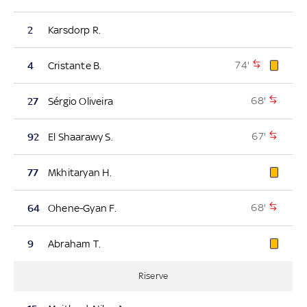
2
Karsdorp R.
74'
4
Cristante B.
68'
27
Sérgio Oliveira
67'
92
El Shaarawy S.
77
Mkhitaryan H.
68'
64
Ohene-Gyan F.
9
Abraham T.
Riserve