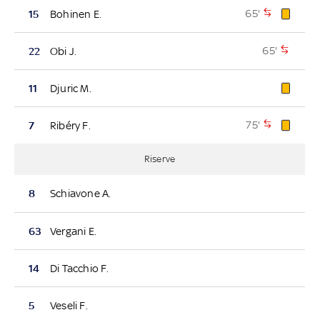
65'
15
Bohinen E.
65'
22
Obi J.
11
Djuric M.
75'
7
Ribéry F.
Riserve
8
Schiavone A.
63
Vergani E.
14
Di Tacchio F.
5
Veseli F.