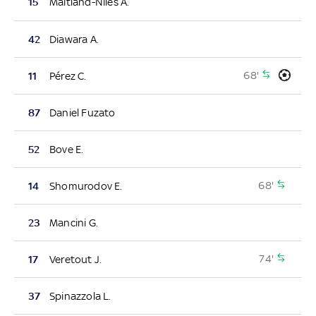
15
Maitland-Niles A.
42
Diawara A.
68'
11
Pérez C.
87
Daniel Fuzato
52
Bove E.
68'
14
Shomurodov E.
23
Mancini G.
74'
17
Veretout J.
37
Spinazzola L.