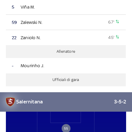
5
Viña M.
67'
59
Zalewski N.
45'
22
Zaniolo N.
Allenatore
-
Mourinho J.
Ufficiali di gara
Salernitana
3-5-2
55