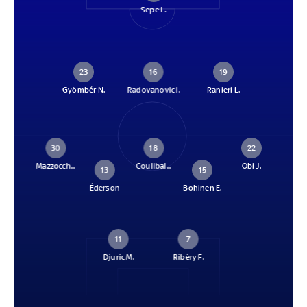
Sepe L.
23
16
19
Gyömbér N.
Radovanovic I.
Ranieri L.
30
18
22
Mazzocch...
Coulibal...
Obi J.
13
15
Éderson
Bohinen E.
11
7
Djuric M.
Ribéry F.