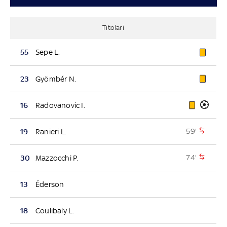
Titolari
55
Sepe L.
23
Gyömbér N.
16
Radovanovic I.
59'
19
Ranieri L.
74'
30
Mazzocchi P.
13
Éderson
18
Coulibaly L.