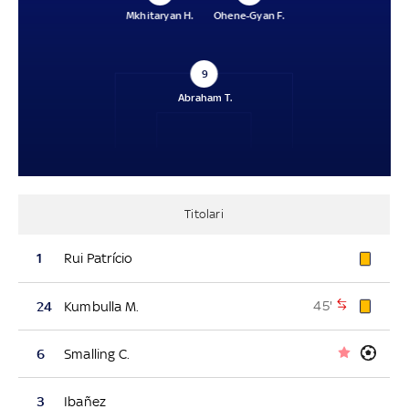
Mkhitaryan H.
Ohene-Gyan F.
9
Abraham T.
Titolari
1
Rui Patrício
45'
24
Kumbulla M.
6
Smalling C.
3
Ibañez