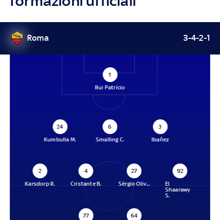
formazioni ufficiali
Roma
3-4-2-1
1
Rui Patrício
24
6
3
Kumbulla M.
Smalling C.
Ibañez
2
4
27
92
Karsdorp R.
Cristante B.
Sérgio Oliv...
El
Shaarawy
S.
77
64