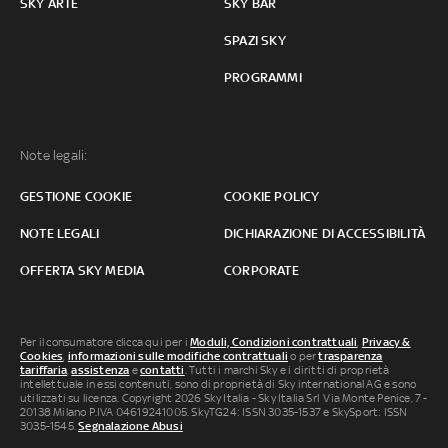
SKY ARTE
SKY BAR
SPAZI SKY
PROGRAMMI
Note legali:
GESTIONE COOKIE
COOKIE POLICY
NOTE LEGALI
DICHIARAZIONE DI ACCESSIBILITÀ
OFFERTA SKY MEDIA
CORPORATE
Per il consumatore clicca qui per i
Moduli, Condizioni contrattuali
,
Privacy &
Cookies
,
informazioni sulle modifiche contrattuali
o per
trasparenza
tariffaria
,
assistenza
e
contatti
. Tutti i marchi Sky e i diritti di proprietà
intellettuale in essi contenuti, sono di proprietà di Sky international AG e sono
utilizzati su licenza. Copyright 2026 Sky Italia - Sky Italia Srl Via Monte Penice, 7 -
20138 Milano P.IVA 04619241005. SkyTG24: ISSN 3035-1537 e SkySport: ISSN
3035-1545.
Segnalazione Abusi