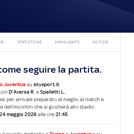
2 - 2
VE
STATISTICHE
HIGHLIGHTS
NOTIZIE
ome seguire la partita.
o
-
Juventus
su
skysport.it
.
tori
D'Aversa R.
e
Spalletti L.
.
ews per arrivare preparato al meglio al match e
ve dell’incontro che si giocherà allo stadio
 24 maggio 2026
alle ore
21:45
.
re il mondo dedicato a
Torino
e
Juventus
e su