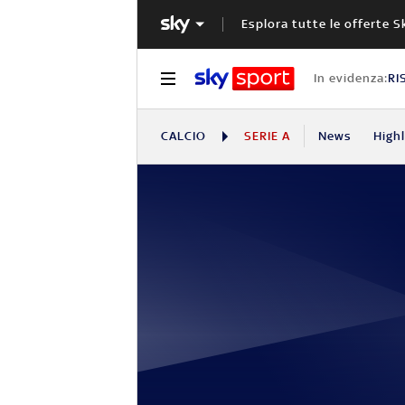
Esplora tutte le offerte S
In evidenza:
RI
CALCIO
SERIE A
News
High