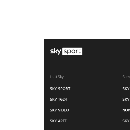
I siti Sky:
Serv
SKY SPORT
SKY
SKY TG24
SKY
SKY VIDEO
NO
SKY ARTE
SKY