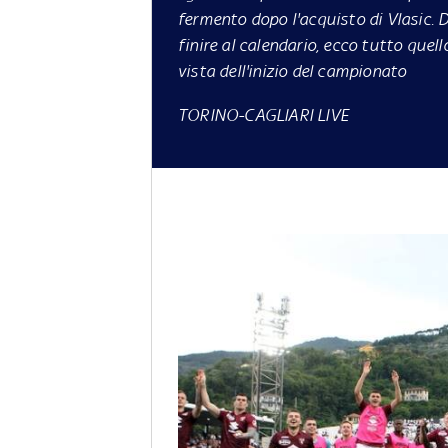
fermento dopo l'acquisto di Vlasic. Da
finire al calendario, ecco tutto quel
vista dell'inizio del campionato
TORINO-CAGLIARI LIVE