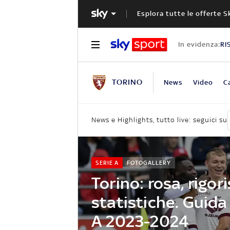
Esplora tutte le offerte S
In evidenza:
RI
TORINO
News
Video
C
News e Highlights, tutto live: seguici su
SERIE A
FOTOGALLERY
Torino: rosa, rigori
statistiche. Guida 
A 2023-2024